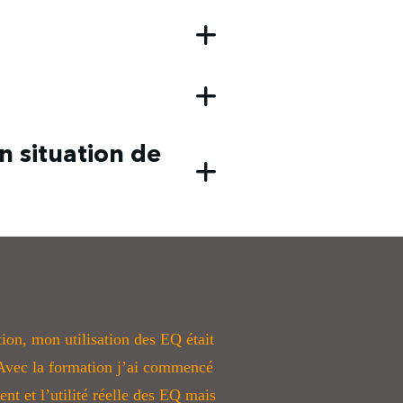
le voulez !
ez la formation.
 formation.
 situation de
uation de handicap.
ntacter au préalable par mail à
ion, mon utilisation des EQ était
 Avec la formation j’ai commencé
t et l’utilité réelle des EQ mais