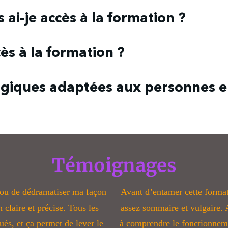
n streaming, à vie, mais ne sont pas téléchargeables.
ai-je accès à la formation ?
z accès à vie, autant de fois que vous le voulez, quand vous 
 espace membre qui se créé automatiquement quand vous achet
ès à la formation ?
Accès 7/7 - 24/24
L'accès se fait immédiatement après le paiement en ligne !
 alors un espace membre réservé où vous aurez accès à votre
giques adaptées aux personnes en
ons sont en e-learning donc accessibles aux personnes en sit
stions précises en fonction de votre handicap, merci de me co
talk@jaff-formations.fr
Témoignages
 fou de dédramatiser ma façon
Avant d’entamer cette format
n claire et précise. Tous les
assez sommaire et vulgaire.
és, et ça permet de lever le
à comprendre le fonctionnemen