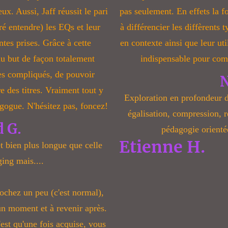
ux. Aussi, Jaff réussit le pari
pas seulement. En effets la 
ré entendre) les EQs et leur
à différencier les diffèrents
entes prises. Grâce à cette
en contexte ainsi que leur uti
 au but de façon totalement
indispensable pour com
es compliqués, de pouvoir
N
re des titres. Vraiment tout y
Exploration en profondeur de
agogue. N'hésitez pas, foncez!
égalisation, compression, r
d G.
pédagogie orientée
Etienne H.
t bien plus longue que celle
ging mais....
chez un peu (c'est normal),
 un moment et à revenir après.
'est qu'une fois acquise, vous