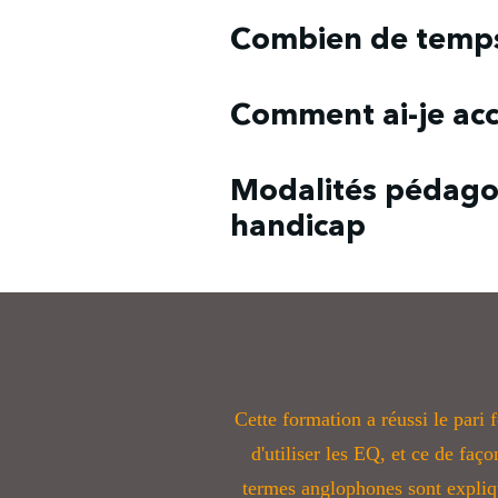
Non, les cours sont accessibles e
Combien de temps 
Vous y ave
Accès via votre
Comment ai-je acc
Vous aurez
Modalités pédago
handicap
Toutes nos formati
Si vous avez toutefois des que
Cette formation a réussi le pari
d'utiliser les EQ, et ce de faço
termes anglophones sont expliqu