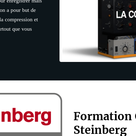
ur enregistrer mais
ion a pour but de
la compression et
urtout que vous
Formation 
Steinberg