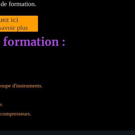
 de formation.
uez ici
savoir plus
 formation :
roupe d'instruments.
e.
e compresseurs.