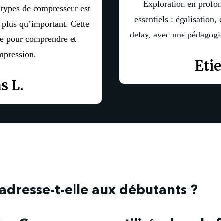
Exploration en profon
s types de compresseur est
essentiels : égalisation,
 plus qu’important. Cette
delay, avec une pédagogie
le pour comprendre et
mpression.
Eti
s L.
adresse-t-elle aux débutants ?
adresse à toute personne qu'elle soit débutante ou non sur un