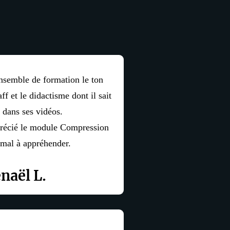
nsemble de formation le ton
ff et le didactisme dont il sait
 dans ses vidéos.
pprécié le module Compression
 mal à appréhender.
naël L.