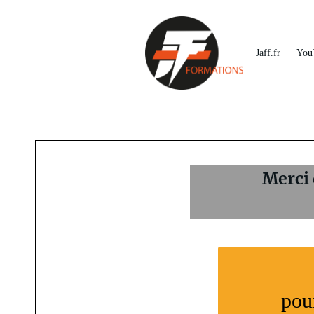
Jaff.fr
You
Merci 
pou